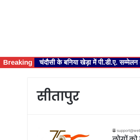
Breaking
चंदौसी के बनिया खेड़ा में पी.डी.ए. सम्म
सीतापुर
support@webm
लोगों को 