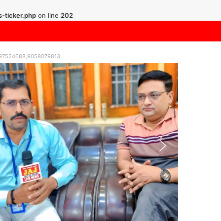
-ticker.php
on line
202
9997524688,9058079813