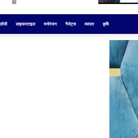
ोलॉजी
लाइफस्टाइल
मनोरंजन
गैजेट्स
व्यापार
कृषि