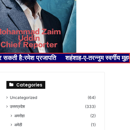
कर सकती है:रमेश प्रजापति
शहंशाह-ए-तरन्नुम स्वर्गीय म
Categories
Uncategorized
(64)
उत्तरप्रदेश
(333)
अमरोहा
(2)
अमेठी
(1)