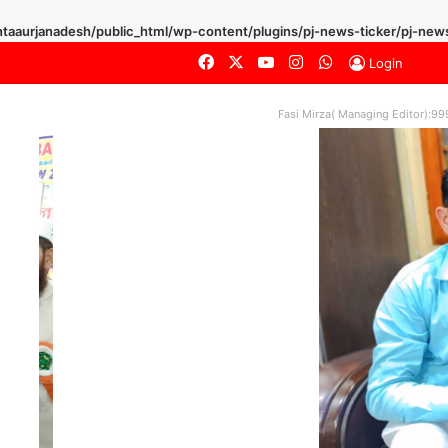
taaurjanadesh/public_html/wp-content/plugins/pj-news-ticker/pj-news
Facebook
X
YouTube
Instagram
WhatsApp
Login
Fasi Mirza( Managing Editor):