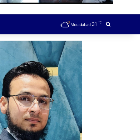
℃
31
Search for
Moradabad