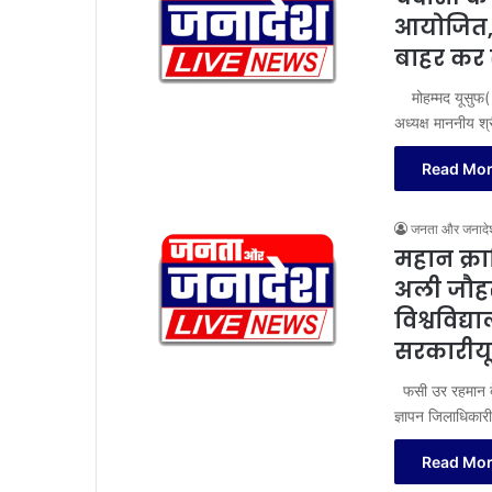
आयोजित,प
बाहर कर 
मोहम्मद यूसुफ( क्र
अध्यक्ष माननीय 
Read Mor
जनता और जनादे
महान क्र
अली जौहर
विश्वविद्
सरकारीयून
फसी उर रहमान बे
ज्ञापन जिलाधिकार
Read Mor