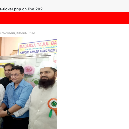
-ticker.php
on line
202
9997524688,9058079813