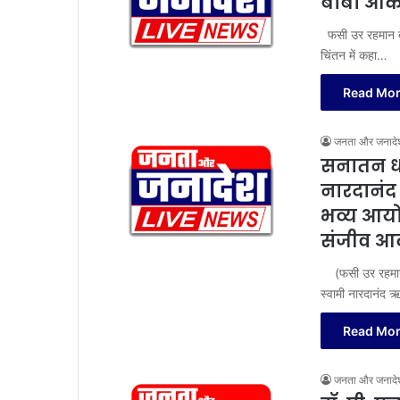
बाबा आकां
फसी उर रहमान बेग,म
चिंतन में कहा…
Read Mor
जनता और जनादे
सनातन धर्म
नारदानंद 
भव्य आयो
संजीव आका
(फसी उर रहमान बे
स्वामी नारदानंद 
Read Mor
जनता और जनादे