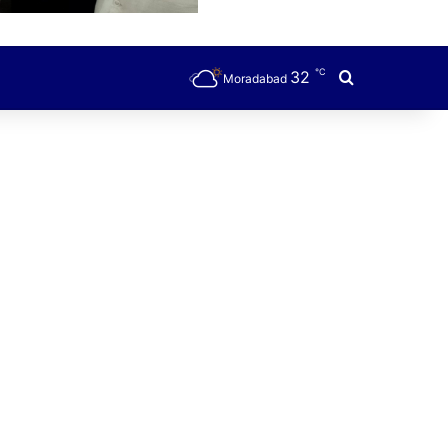
℃
32
Search for
Moradabad