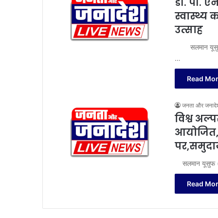
डॉ. पी. एन
स्वास्थ्य 
उत्साह
सलमान यूसुफ 
…
Read Mor
जनता और जनादे
विश्व अल्
आयोजित,म
पर,समुदा
सलमान यूसुफ (
Read Mor