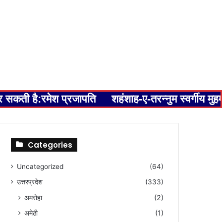
कर सकती है:रमेश प्रजापति
शहंशाह-ए-तरन्नुम स्वर्गीय म
Categories
Uncategorized
(64)
उत्तरप्रदेश
(333)
अमरोहा
(2)
अमेठी
(1)