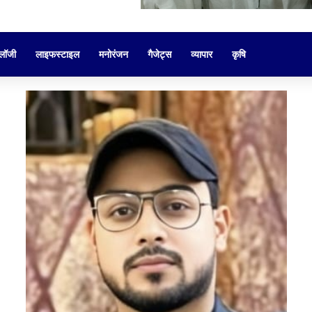
ोलॉजी
लाइफस्टाइल
मनोरंजन
गैजेट्स
व्यापार
कृषि