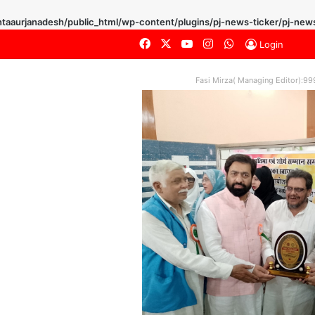
taaurjanadesh/public_html/wp-content/plugins/pj-news-ticker/pj-news
Facebook
X
YouTube
Instagram
WhatsApp
Login
Fasi Mirza( Managing Editor):