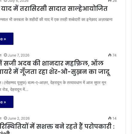
श
July 6, 2026
26
ी याद में तरासिरसी सादात साल्हेआयोजित
इम्साल भी करबला के शहीदों की याद में एक तरही शब्बेदारी का इनेक़ाद अज़ाखाना
e »
श
June 7, 2026
74
 में सजी अदब की शानदार महफ़िल, ऑल
शायरे में गूँजता रहा शेर-ओ-सुख़न का जादू
(मोहम्मद यूसुफ) बज़्म-ए-आज़र, देहरादून के तत्वावधान में आज सुपर मून
र रोड, देहरादून में…
e »
श
June 2, 2026
14
िस्थितियों में सशक्त बने रहते हैं परोपकारी :