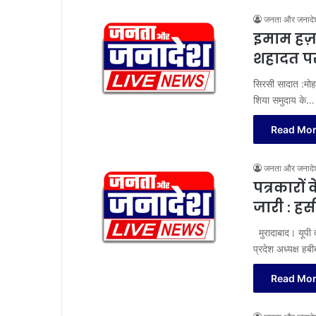
जनता और जनादे
इमाम हज़
शहादत 
सिरसी सादात :मोहम्
शिया समुदाय के…
Read Mor
जनता और जनादे
पत्रकारों
जारी : हस
मुरादाबाद। यूपी व
प्रदेश अध्यक्ष हबी
Read Mor