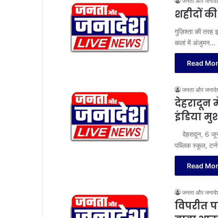
जनता और जनादे
शहीदों क
गुज़िश्ता की तरह 
कलां में अंजुमन…
Read Mor
जनता और जनादे
देहरादून
इंडिया मु
देहरादून, 6 जून।
पब्लिक स्कूल, टर्न
Read Mor
जनता और जनादे
विपरीत पर