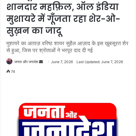
शानदार महफ़िल, ऑल इंडिया
मुशायरे में गूँजता रहा शेर-ओ-
सुख़न का जादू
मुशायरे का आग़ाज़ वरिष्ठ शायर सुहैल आज़ाद के इस ख़ूबसूरत शेर
से हुआ, जिस पर श्रोताओं ने भरपूर दाद दी गई
जनता और जनादेश
S
June 7, 2026
Last Updated: June 7, 2026
e
74
n
d
a
n
e
m
a
i
l