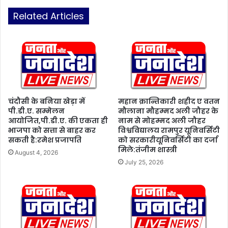
म्मे
बै
दा
ठ
Related Articles
री
क
*
सं
:
प
मि
न्न
र्जा
:
अ
भी
र
ष
श
ण
चंदौसी के बनिया खेड़ा में
महान क्रान्तिकारी शहीद ए वतन
द
ग
पी.डी.ए. सम्मेलन
मौलाना मौहम्मद अली जौहर के
बे
आयोजित,पी.डी.ए. की एकता ही
नाम से मोहम्मद अली जौहर
र्मी
भाजपा को सत्ता से बाहर कर
विश्वविद्यालय रामपुर यूनिवर्सिटी
ग
को
सकती है:रमेश प्रजापति
को सरकारीयूनिवर्सिटी का दर्जा
दे
मिले:तंजीम शास्त्री
ख
August 4, 2026
July 25, 2026
ते
हु
ए
ज
ग
ह
-