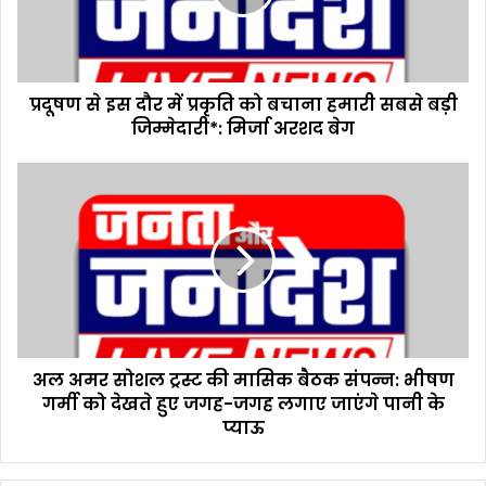
इ
स
दौ
र
प्रदूषण से इस दौर में प्रकृति को बचाना हमारी सबसे बड़ी
में
जिम्मेदारी*: मिर्जा अरशद बेग
प्र
कृ
ति
अ
को
ल
ब
अ
चा
म
ना
र
ह
सो
मा
श
री
ल
स
ट्र
ब
अल अमर सोशल ट्रस्ट की मासिक बैठक संपन्न: भीषण
स्ट
से
गर्मी को देखते हुए जगह-जगह लगाए जाएंगे पानी के
की
ब
मा
प्याऊ
ड़ी
सि
जि
क