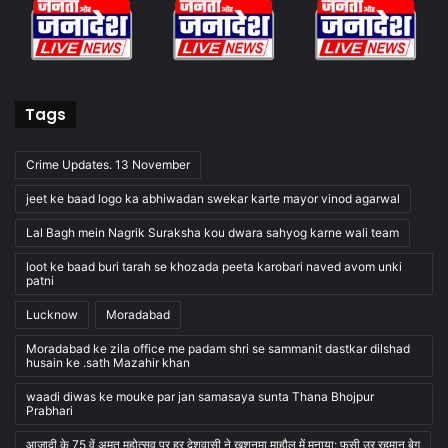
Tags
Crime Updates. 13 November
jeet ke baad logo ka abhiwadan swekar karte mayor vinod agarwal
Lal Bagh mein Nagrik Suraksha kou dwara sahyog karne wali team
loot ke baad buri tarah se khozada peeta karobari naved avom unki
patni
Lucknow
Moradabad
Moradabad ke zila office me padam shri se sammanit dastkar dilshad
husain ke .sath Mazahir khan
waadi diwas ke mouke par jan samasaya sunta Thana Bhojpur
Prabhari
आजादी के 75 वें अमृत महोत्सव पर हर देशवासी ने खुशनुमा माहौल में मनाया: फसी उर रहमान बेग