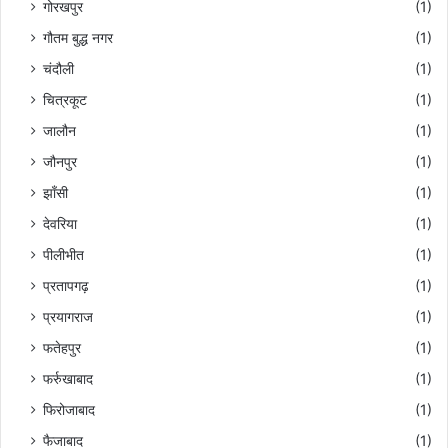
गोरखपुर
(1)
गौतम बुद्ध नगर
(1)
चंदौली
(1)
चित्रकूट
(1)
जालौन
(1)
जौनपुर
(1)
झाँसी
(1)
देवरिया
(1)
पीलीभीत
(1)
प्रतापगढ़
(1)
प्रयागराज
(1)
फतेहपुर
(1)
फर्रुखाबाद
(1)
फिरोजाबाद
(1)
फैजाबाद
(1)