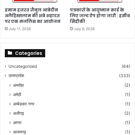
ज
इमाम हज़रत ज़ैनुल आबेदीन
पत्रकारों के आयुष्मान कार्ड के
ग
अलैहिस्सलाम की शबे शहादत
लिए जल्द ऐप होगा जारी : हसीब
ह
पर एक मजलिस का आयोजन
सिद्दीकी
ल
July 11, 2026
July 6, 2026
गा
ए
जा
एं
Categories
गे
पा
Uncategorized
(64)
नी
के
उत्तरप्रदेश
(333)
प्या
अमरोहा
(2)
ऊ
अमेठी
(1)
अम्बेडकर नगर
(1)
अलीगढ़
(2)
आगरा
(1)
आजमगढ़
(1)