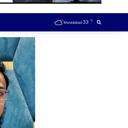
℃
33
Search for
Moradabad