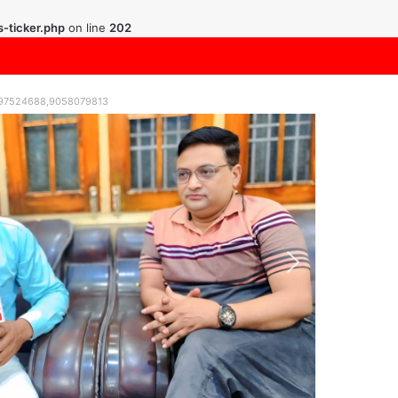
-ticker.php
on line
202
9997524688,9058079813