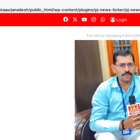
taaurjanadesh/public_html/wp-content/plugins/pj-news-ticker/pj-news
Facebook
X
YouTube
Instagram
WhatsApp
Login
Fasi Mirza( Managing Editor):