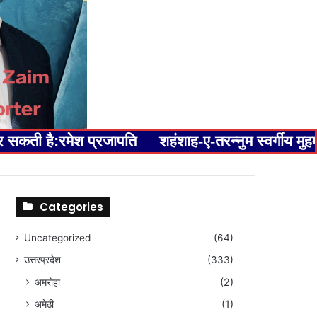
कर सकती है:रमेश प्रजापति
शहंशाह-ए-तरन्नुम स्वर्गीय म
Categories
Uncategorized
(64)
उत्तरप्रदेश
(333)
अमरोहा
(2)
अमेठी
(1)