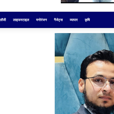
ोलॉजी
लाइफस्टाइल
मनोरंजन
गैजेट्स
व्यापार
कृषि