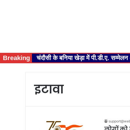
Breaking
चंदौसी के बनिया खेड़ा में पी.डी.ए. सम्म
इटावा
support@webm
लोगों को 