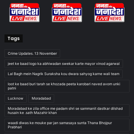
Tags
Crime Updates. 13 November
jeet ke baad logo ka abhiwadan swekar karte mayor vinod agarwal
Lal Bagh mein Nagrik Suraksha kou dwara sahyog karne wali team
loot ke baad buri tarah se khozada peeta karobari naved avom unki
patni
Lucknow
Moradabad
Moradabad ke zila office me padam shri se sammanit dastkar dilshad
husain ke .sath Mazahir khan
waadi diwas ke mouke par jan samasaya sunta Thana Bhojpur
Prabhari