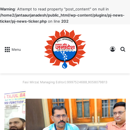
Warning
: Attempt to read property "post_content" on null in
/home2/jantaaurjanadesh/public_html/wp-content/plugins/pj-news-
ticker/pj-news-ticker.php
on line
202
Log In
S
Menu
Fasi Mirza( Managing Editor):9997524688,9058079813