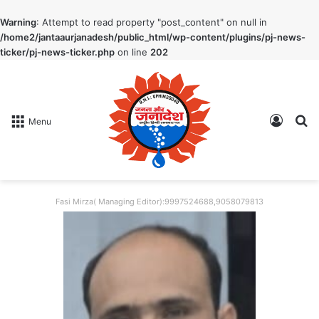
Warning
: Attempt to read property "post_content" on null in
/home2/jantaaurjanadesh/public_html/wp-content/plugins/pj-news-
ticker/pj-news-ticker.php
on line
202
Log In
S
Menu
Fasi Mirza( Managing Editor):9997524688,9058079813