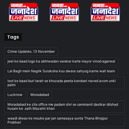
Tags
Crime Updates. 13 November
jeet ke baad logo ka abhiwadan swekar karte mayor vinod agarwal
Lal Bagh mein Nagrik Suraksha kou dwara sahyog karne wali team
loot ke baad buri tarah se khozada peeta karobari naved avom unki
patni
Lucknow
Moradabad
Moradabad ke zila office me padam shri se sammanit dastkar dilshad
husain ke .sath Mazahir khan
waadi diwas ke mouke par jan samasaya sunta Thana Bhojpur
Prabhari