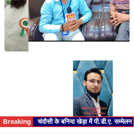
Breaking
चंदौसी के बनिया खेड़ा में पी.डी.ए. सम्म