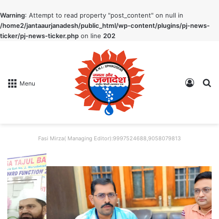
Warning
: Attempt to read property "post_content" on null in
/home2/jantaaurjanadesh/public_html/wp-content/plugins/pj-news-
ticker/pj-news-ticker.php
on line
202
Log In
S
Menu
Fasi Mirza( Managing Editor):9997524688,9058079813