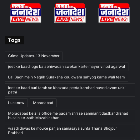
Tags
Crime Updates. 13 November
jeet ke baad logo ka abhiwadan swekar karte mayor vinod agarwal
Lal Bagh mein Nagrik Suraksha kou dwara sahyog karne wali team
loot ke baad buri tarah se khozada peeta karobari naved avom unki
patni
Lucknow
Moradabad
Moradabad ke zila office me padam shri se sammanit dastkar dilshad
husain ke .sath Mazahir khan
waadi diwas ke mouke par jan samasaya sunta Thana Bhojpur
Prabhari