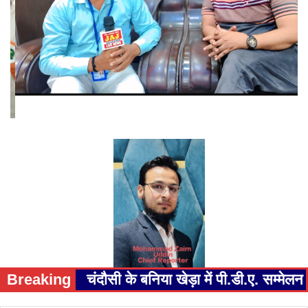
Breaking
चंदौसी के बनिया खेड़ा में पी.डी.ए. सम्म