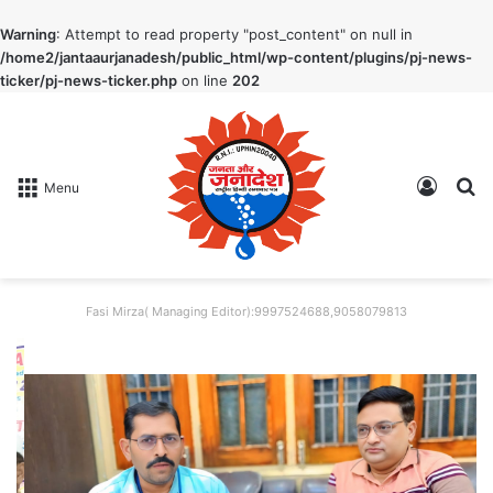
Warning
: Attempt to read property "post_content" on null in
/home2/jantaaurjanadesh/public_html/wp-content/plugins/pj-news-
ticker/pj-news-ticker.php
on line
202
Log In
S
Menu
Fasi Mirza( Managing Editor):9997524688,9058079813