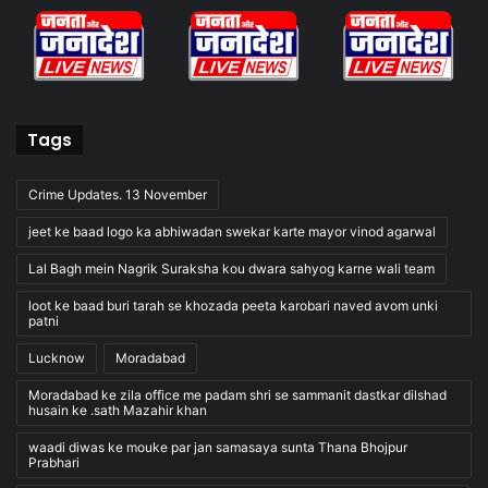
Tags
Crime Updates. 13 November
jeet ke baad logo ka abhiwadan swekar karte mayor vinod agarwal
Lal Bagh mein Nagrik Suraksha kou dwara sahyog karne wali team
loot ke baad buri tarah se khozada peeta karobari naved avom unki
patni
Lucknow
Moradabad
Moradabad ke zila office me padam shri se sammanit dastkar dilshad
husain ke .sath Mazahir khan
waadi diwas ke mouke par jan samasaya sunta Thana Bhojpur
Prabhari