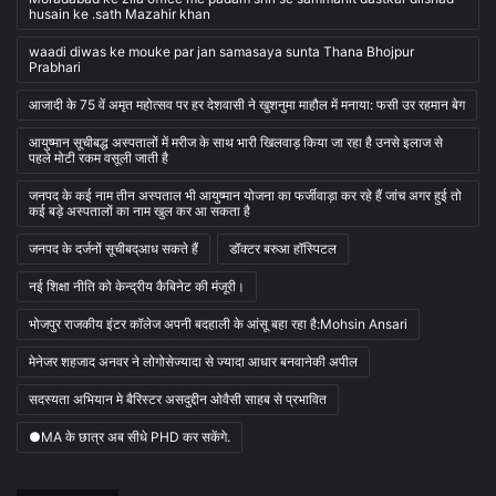
husain ke .sath Mazahir khan
waadi diwas ke mouke par jan samasaya sunta Thana Bhojpur
Prabhari
आजादी के 75 वें अमृत महोत्सव पर हर देशवासी ने खुशनुमा माहौल में मनाया: फसी उर रहमान बेग
आयुष्मान सूचीबद्ध अस्पतालों में मरीज के साथ भारी खिलवाड़ किया जा रहा है उनसे इलाज से
पहले मोटी रकम वसूली जाती है
जनपद के कई नाम तीन अस्पताल भी आयुष्मान योजना का फर्जीवाड़ा कर रहे हैं जांच अगर हुई तो
कई बड़े अस्पतालों का नाम खुल कर आ सकता है
जनपद के दर्जनों सूचीबद्आध सकते हैं
डॉक्टर बरुआ हॉस्पिटल
नई शिक्षा नीति को केन्द्रीय कैबिनेट की मंजूरी।
भोजपुर राजकीय इंटर कॉलेज अपनी बदहाली के आंसू बहा रहा है:Mohsin Ansari
मेनेजर शहजाद अनवर ने लोगोसेज्यादा से ज्यादा आधार बनवानेकी अपील
सदस्यता अभियान मे बैरिस्टर असदुद्दीन ओवैसी साहब से प्रभावित
●MA के छात्र अब सीधे PHD कर सकेंगे.