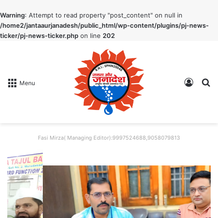
Warning
: Attempt to read property "post_content" on null in
/home2/jantaaurjanadesh/public_html/wp-content/plugins/pj-news-
ticker/pj-news-ticker.php
on line
202
Log In
S
Menu
Fasi Mirza( Managing Editor):9997524688,9058079813