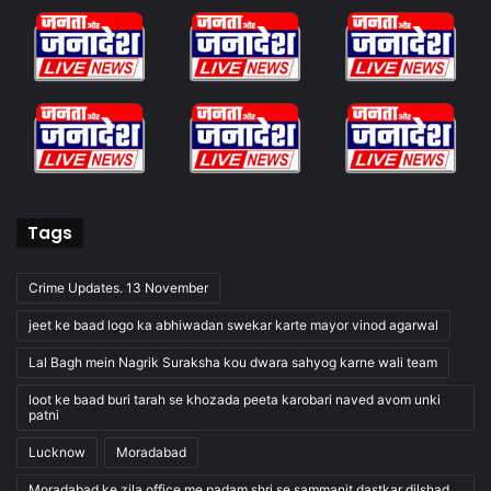
Tags
Crime Updates. 13 November
jeet ke baad logo ka abhiwadan swekar karte mayor vinod agarwal
Lal Bagh mein Nagrik Suraksha kou dwara sahyog karne wali team
loot ke baad buri tarah se khozada peeta karobari naved avom unki
patni
Lucknow
Moradabad
Moradabad ke zila office me padam shri se sammanit dastkar dilshad