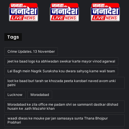
Tags
Crime Updates. 13 November
jeet ke baad logo ka abhiwadan swekar karte mayor vinod agarwal
Lal Bagh mein Nagrik Suraksha kou dwara sahyog karne wali team
loot ke baad buri tarah se khozada peeta karobari naved avom unki
patni
Lucknow
Moradabad
Moradabad ke zila office me padam shri se sammanit dastkar dilshad
husain ke .sath Mazahir khan
waadi diwas ke mouke par jan samasaya sunta Thana Bhojpur
Prabhari