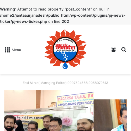
Warning
: Attempt to read property "post_content" on null in
/home2/jantaaurjanadesh/public_html/wp-content/plugins/pj-news-
ticker/pj-news-ticker.php
on line
202
Log In
S
Menu
Fasi Mirza( Managing Editor):9997524688,9058079813