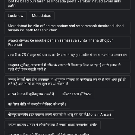
loot ke baad buri tarah se khozada peeta karobari naved avom unki
patni
Lucknow
Moradabad
Moradabad ke zila office me padam shri se sammanit dastkar dilshad
husain ke .sath Mazahir khan
waadi diwas ke mouke par jan samasaya sunta Thana Bhojpur
Prabhari
आजादी के 75 वें अमृत महोत्सव पर हर देशवासी ने खुशनुमा माहौल में मनाया: फसी उर रहमान बेग
आयुष्मान सूचीबद्ध अस्पतालों में मरीज के साथ भारी खिलवाड़ किया जा रहा है उनसे इलाज से
पहले मोटी रकम वसूली जाती है
जनपद के कई नाम तीन अस्पताल भी आयुष्मान योजना का फर्जीवाड़ा कर रहे हैं जांच अगर हुई तो
कई बड़े अस्पतालों का नाम खुल कर आ सकता है
जनपद के दर्जनों सूचीबद्आध सकते हैं
डॉक्टर बरुआ हॉस्पिटल
नई शिक्षा नीति को केन्द्रीय कैबिनेट की मंजूरी।
भोजपुर राजकीय इंटर कॉलेज अपनी बदहाली के आंसू बहा रहा है:Mohsin Ansari
मेनेजर शहजाद अनवर ने लोगोसेज्यादा से ज्यादा आधार बनवानेकी अपील
सदस्यता अभियान मे बैरिस्टर असदुद्दीन ओवैसी साहब से प्रभावित