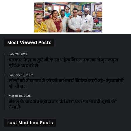
Most Viewed Posts
July 28, 2022
पत्रकार फैज़ान कुरैशी के साथ हैवानियत प्रकरण में मुगलपुरा
पुलिस कटघरे में
January 12, 2022
लोगों को रोजगार से जोड़ने का कार्य निरंतर जारी रहे- मुख्यमंत्री
श्री चौहान
March 19, 2025
संभल के बाद अब मुरादाबाद की बारी,एक पर पाबंदी,दूसरे की
तैयारी
Last Modified Posts