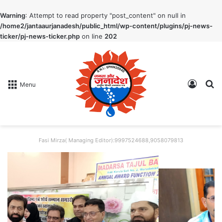
Warning
: Attempt to read property "post_content" on null in
/home2/jantaaurjanadesh/public_html/wp-content/plugins/pj-news-
ticker/pj-news-ticker.php
on line
202
Log In
S
Menu
Fasi Mirza( Managing Editor):9997524688,9058079813