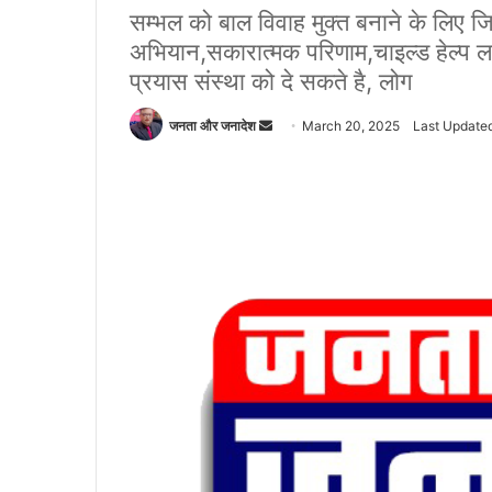
सम्भल को बाल विवाह मुक्त बनाने के लिए जिल
अभियान,सकारात्मक परिणाम,चाइल्ड हेल्प 
प्रयास संस्था को दे सकते है, लोग
जनता और जनादेश
S
March 20, 2025
Last Update
e
n
d
a
n
e
m
a
i
l