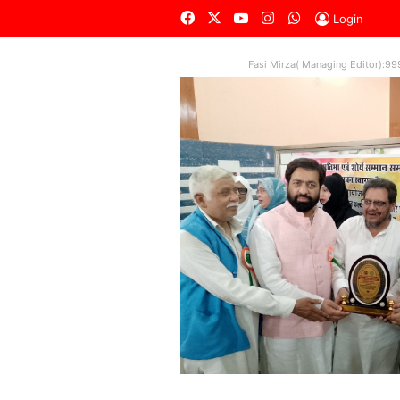
Facebook
X
YouTube
Instagram
WhatsApp
Login
Fasi Mirza( Managing Editor):