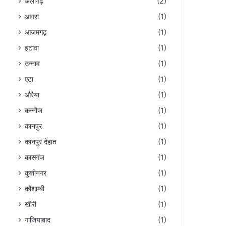
अलीगढ़
(2)
आगरा
(1)
आजमगढ़
(1)
इटावा
(1)
उन्नाव
(1)
एटा
(1)
औरैया
(1)
कन्नौज
(1)
कानपुर
(1)
कानपुर देहात
(1)
कासगंज
(1)
कुशीनगर
(1)
कौशाम्बी
(1)
खीरी
(1)
गाजियाबाद
(1)