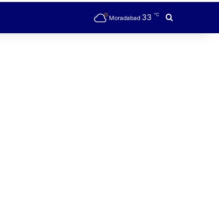
℃
33
Search for
Moradabad