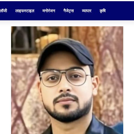
ोलॉजी
लाइफस्टाइल
मनोरंजन
गैजेट्स
व्यापार
कृषि