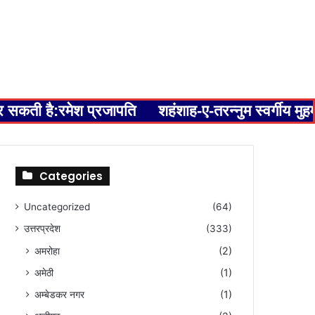
कर सकती है:रमेश प्रजापति
शहंशाह-ए-तरन्नुम स्वर्गीय म
Categories
Uncategorized
(64)
उत्तरप्रदेश
(333)
अमरोहा
(2)
अमेठी
(1)
अम्बेडकर नगर
(1)