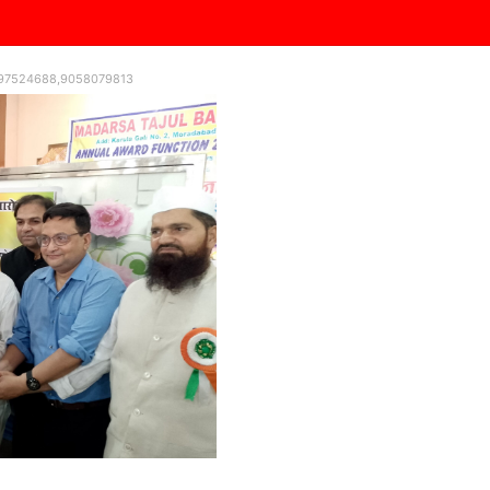
9997524688,9058079813