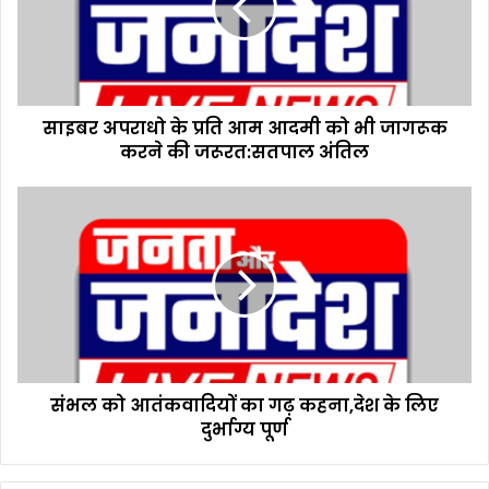
अ
प
रा
धो
के
साइबर अपराधो के प्रति आम आदमी को भी जागरूक
प्र
करने की जरूरत:सतपाल अंतिल
ति
आ
म
सं
आ
भ
द
ल
मी
को
को
आ
भी
तं
जा
क
ग
वा
रू
दि
क
संभल को आतंकवादियों का गढ़ कहना,देश के लिए
यों
क
दुर्भाग्य पूर्ण
का
र
ग
ने
ढ़