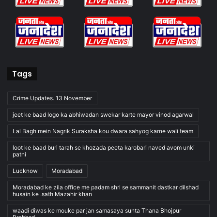
Tags
Crime Updates. 13 November
jeet ke baad logo ka abhiwadan swekar karte mayor vinod agarwal
Lal Bagh mein Nagrik Suraksha kou dwara sahyog karne wali team
loot ke baad buri tarah se khozada peeta karobari naved avom unki
patni
Lucknow
Moradabad
Moradabad ke zila office me padam shri se sammanit dastkar dilshad
husain ke .sath Mazahir khan
waadi diwas ke mouke par jan samasaya sunta Thana Bhojpur