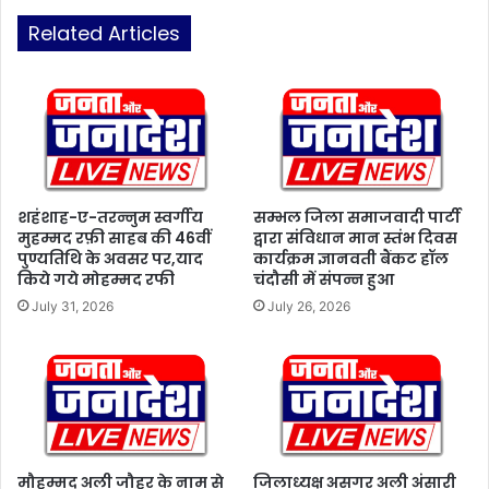
की
क
ज
Related Articles
ह
रू
ना
र
,
त
दे
:
श
स
के
त
लि
पा
ए
ल
दु
शहंशाह-ए-तरन्नुम स्वर्गीय
सम्भल जिला समाजवादी पार्टी
अं
मुहम्मद रफ़ी साहब की 46वीं
द्वारा संविधान मान स्तंभ दिवस
र्भा
पुण्यतिथि के अवसर पर,याद
कार्यक्रम ज्ञानवती बैंकट हॉल
ति
ग्य
किये गये मोहम्मद रफी
चंदौसी में संपन्न हुआ
ल
पू
र्ण
July 31, 2026
July 26, 2026
मौहम्मद अली जौहर के नाम से
जिलाध्यक्ष असगर अली अंसारी