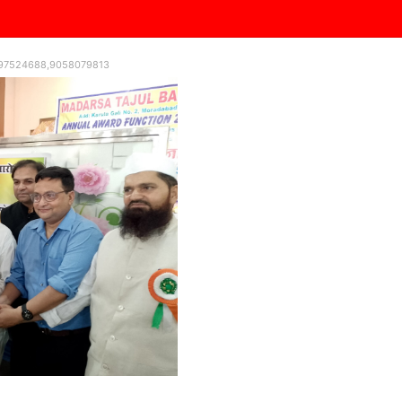
9997524688,9058079813