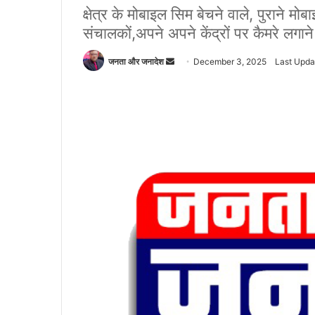
क्षेत्र के मोबाइल सिम बेचने वाले, पुराने मोब
संचालकों,अपने अपने केंद्रों पर कैमरे लगा
जनता और जनादेश
S
December 3, 2025
Last Upda
e
n
d
a
n
e
m
a
i
l