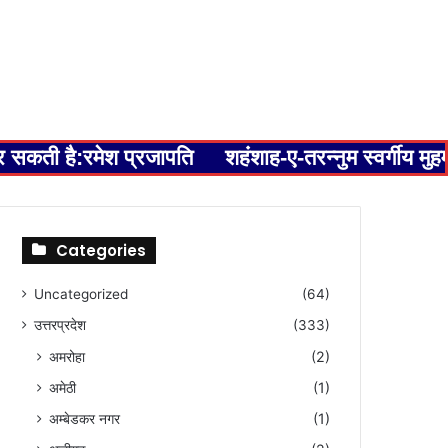
कर सकती है:रमेश प्रजापति
शहंशाह-ए-तरन्नुम स्वर्गीय म
Categories
Uncategorized
(64)
उत्तरप्रदेश
(333)
अमरोहा
(2)
अमेठी
(1)
अम्बेडकर नगर
(1)