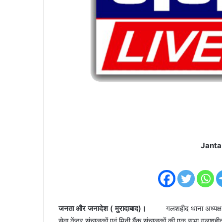
Janta
जनता और जनादेश ( मुरादाबाद)।
गलशहीद थाना अध्यक्ष प
सेवा केंद्र संचालकों एवं मिनी बैंक संचालकों की एक सभा ग़लशही