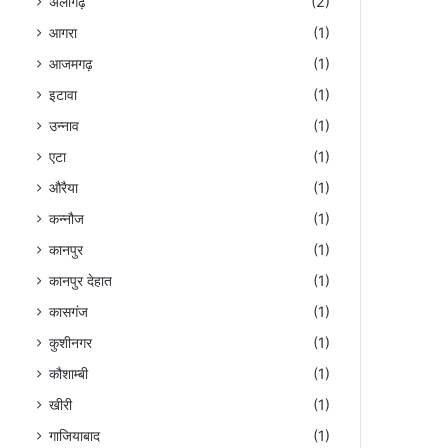
अलीगढ़
(2)
आगरा
(1)
आजमगढ़
(1)
इटावा
(1)
उन्नाव
(1)
एटा
(1)
औरैया
(1)
कन्नौज
(1)
कानपुर
(1)
कानपुर देहात
(1)
कासगंज
(1)
कुशीनगर
(1)
कौशाम्बी
(1)
खीरी
(1)
गाजियाबाद
(1)