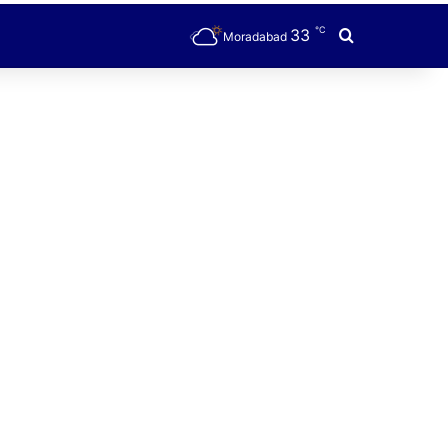
℃
33
Search for
Moradabad