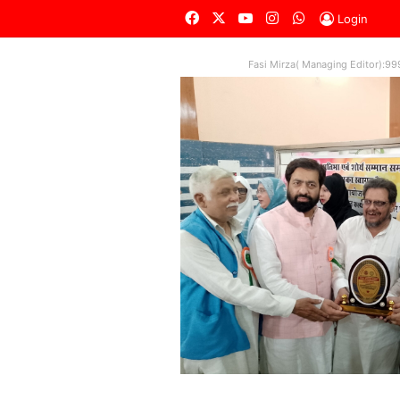
Facebook
X
YouTube
Instagram
WhatsApp
Login
Fasi Mirza( Managing Editor):