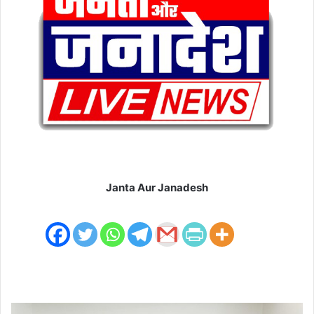
m
a
i
l
Janta Aur Janadesh