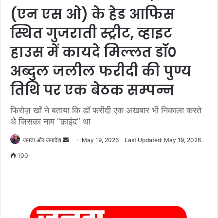
(एन एस ओ) के हेड आफिस
स्थित गुजराती स्ट्रीट, व्हाइट
हाउस में कायदे मिल्लत डॉ०
अब्दुल जलील फरीदी की पुण्य
तिथि पर एक बेठक सम्पन्न
फिरोज़ खाँ ने बताया कि डॉ फरीदी एक अखबार भी निकाला करते
थे जिसका नाम “क़ाईद” था
जनता और जनादेश
S
May 19, 2026
Last Updated: May 19, 2026
e
100
n
d
a
n
e