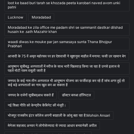
loot ke baad buri tarah se khozada peeta karobari naved avom unki
patni
Lucknow
Moradabad
Moradabad ke zila office me padam shri se sammanit dastkar dilshad
husain ke .sath Mazahir khan
waadi diwas ke mouke par jan samasaya sunta Thana Bhojpur
Prabhari
आजादी के 75 वें अमृत महोत्सव पर हर देशवासी ने खुशनुमा माहौल में मनाया: फसी उर रहमान बेग
आयुष्मान सूचीबद्ध अस्पतालों में मरीज के साथ भारी खिलवाड़ किया जा रहा है उनसे इलाज से
पहले मोटी रकम वसूली जाती है
जनपद के कई नाम तीन अस्पताल भी आयुष्मान योजना का फर्जीवाड़ा कर रहे हैं जांच अगर हुई तो
कई बड़े अस्पतालों का नाम खुल कर आ सकता है
जनपद के दर्जनों सूचीबद्आध सकते हैं
डॉक्टर बरुआ हॉस्पिटल
नई शिक्षा नीति को केन्द्रीय कैबिनेट की मंजूरी।
भोजपुर राजकीय इंटर कॉलेज अपनी बदहाली के आंसू बहा रहा है:Mohsin Ansari
मेनेजर शहजाद अनवर ने लोगोसेज्यादा से ज्यादा आधार बनवानेकी अपील