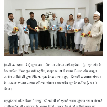
(फसी उर रहमान बेग) मुरादाबाद। नैशनल सोशल आर्गेनाइजेशन (एन एस ओ) के
हेड आफिस स्थित गुजराती स्ट्रीट, व्हाइट हाउस में कायदे मिल्लत डॉ० अब्दुल
जलील फरीदी की पुण्य तिथि पर एक बेठक सम्पन्न हुई। जिसकी अध्यक्षता संगठन
के उपाध्यक्ष शफात अहमद खाँ तथा संचालन महासचिव मुसर्रत हफीज़ (एड.) ने
किया।
श्रद्धांजली अर्पित बैठक में मरहूम डॉ. फरीदी को एसाले सवाब पहुंचया गया व खिराजे
अक़ीदत पेश की। संगठन के अध्यक्ष मिर्जा अरशद बेग ने डॉ फरीदी साहब की