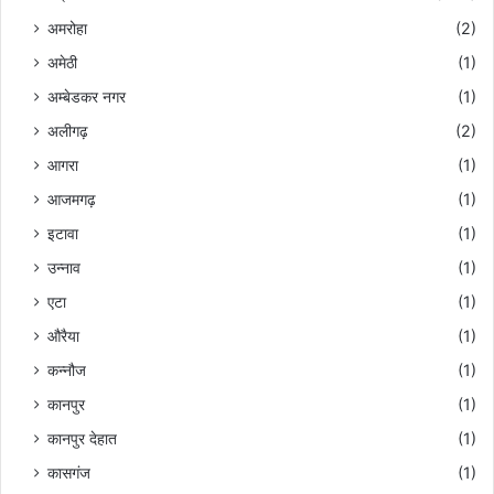
प
अमरोहा
(2)
न्न
अमेठी
(1)
का
म
अम्बेडकर नगर
(1)
ह
अलीगढ़
(2)
त्व
औ
आगरा
(1)
र
आजमगढ़
(1)
स
म्मा
इटावा
(1)
न
उन्नाव
(1)
:
बा
एटा
(1)
बा
औरैया
(1)
सं
जी
कन्नौज
(1)
व
कानपुर
(1)
आ
कां
कानपुर देहात
(1)
क्षी
कासगंज
(1)