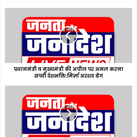
te
प्र
धा
न
मं
त्री
व
मु
ख्य
मं
प्रधानमंत्री व मुख्यमंत्री की अपील पर अमल करना
त्री
सच्ची देशभक्ति:मिर्ज़ा अरशद बेग
की
अ
पी
स
ल
ना
प
त
र
न
अ
ध
म
र्म
ल
में
क
स