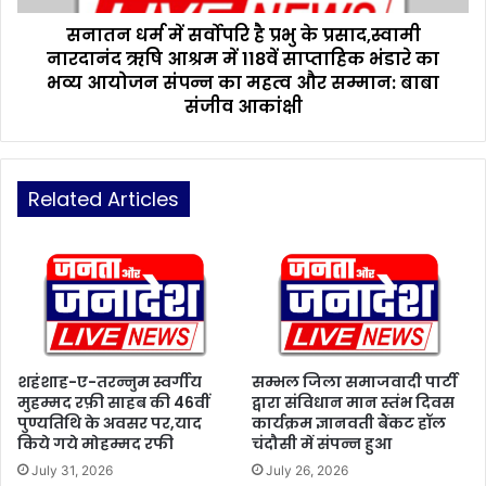
र
र्वो
ना
सनातन धर्म में सर्वोपरि है प्रभु के प्रसाद,स्वामी
प
स
नारदानंद ऋषि आश्रम में 118वें साप्ताहिक भंडारे का
रि
च्ची
है
भव्य आयोजन संपन्न का महत्व और सम्मान: बाबा
दे
प्र
संजीव आकांक्षी
श
भु
भ
के
क्ति
प्र
:
सा
Related Articles
मि
द
र्ज़ा
,
अ
स्वा
र
मी
श
ना
द
र
बे
दा
ग
नं
शहंशाह-ए-तरन्नुम स्वर्गीय
सम्भल जिला समाजवादी पार्टी
द
मुहम्मद रफ़ी साहब की 46वीं
द्वारा संविधान मान स्तंभ दिवस
पुण्यतिथि के अवसर पर,याद
कार्यक्रम ज्ञानवती बैंकट हॉल
ऋ
किये गये मोहम्मद रफी
चंदौसी में संपन्न हुआ
षि
आ
July 31, 2026
July 26, 2026