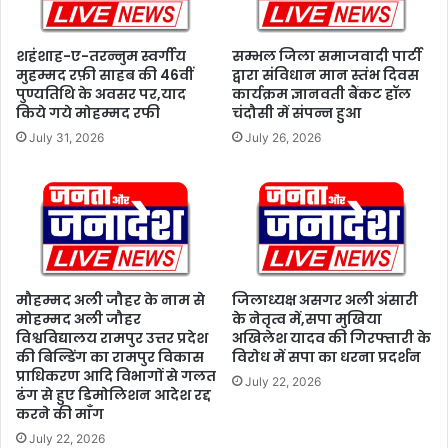
वं
ए
स
शहंशाह-ए-तरन्नुम स्वर्गीय
सम्भल जिला समाजवादी पार्टी
ए
मुहम्मद रफ़ी साहब की 46वीं
द्वारा संविधान मान स्तंभ दिवस
पुण्यतिथि के अवसर पर,याद
कार्यक्रम ज्ञानवती बैंकट हॉल
स
किये गये मोहम्मद रफी
चंदौसी में संपन्न हुआ
पी
के
July 31, 2026
July 26, 2026
सं
यु
क्त
क
च
ह
री
मौहम्मद अली जौहर के नाम से
जिलाध्यक्ष असगर अली अंसारी
प
मोहम्मद अली जौहर
के नेतृत्व में,सपा मुखिया
रि
विश्वविद्यालय रामपुर उत्तर प्रदेश
अखिलेश यादव की गिरफ्तारी के
स
की बिल्डिंग का रामपुर विकास
विरोध में सपा का धरना प्रदर्शन
र
प्राधिकरण आदि विभागों से गलत
July 22, 2026
में
ढंग से हुए डिमोलिशन आदेश रद्द
वी
करने की माँग
डि
July 22, 2026