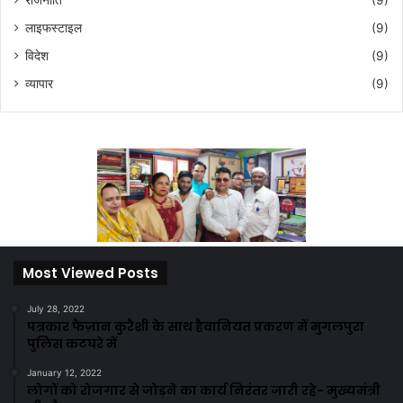
लाइफस्टाइल
(9)
विदेश
(9)
व्यापार
(9)
Most Viewed Posts
July 28, 2022
पत्रकार फैज़ान कुरैशी के साथ हैवानियत प्रकरण में मुगलपुरा
पुलिस कटघरे में
January 12, 2022
लोगों को रोजगार से जोड़ने का कार्य निरंतर जारी रहे- मुख्यमंत्री