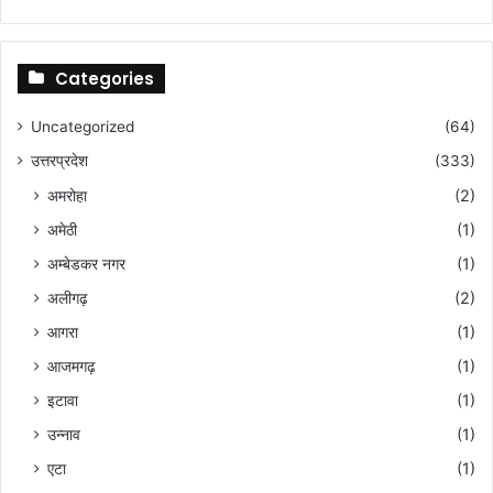
यो
कॉ
न्फ्रें
सिं
Categories
ग
हा
Uncategorized
(64)
ल
उत्तरप्रदेश
(333)
का
उ
अमरोहा
(2)
द्घा
अमेठी
(1)
ट
न
अम्बेडकर नगर
(1)
अलीगढ़
(2)
आगरा
(1)
आजमगढ़
(1)
इटावा
(1)
उन्नाव
(1)
एटा
(1)