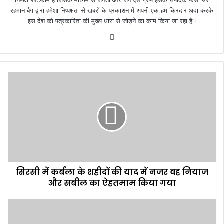
निष्पक्ष प्लेटफार्म है जिसके माध्यम से जनता और जनादेश ग्रुप इसके संपादक फसी उर
रहमान बैग द्वारा हमेशा निष्पक्षता से खबरों के प्रकाशन में अपनी एक हम किरदार अदा करके
इस देश को पत्रकारिता की मुख्य धारा से जोड़ने का काम किया जा रहा है l
We
bsi
te
सि
र
सी
में
क
र्ब
ला
के
श
सिरसी में कर्बला के शहीदों की याद में नजर वह नियाज
ही
और सबील का ऐहतमाम किया गया
दों
की
या
श
द
ही