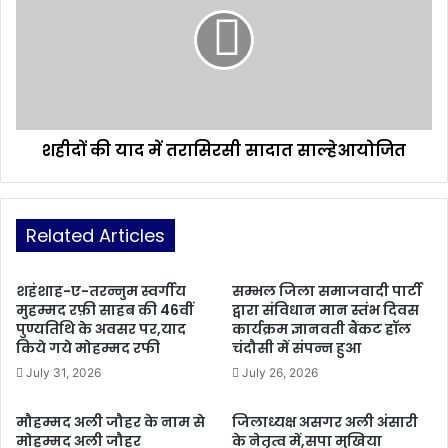
में
दों
न
की
ज
या
र
द
व
में
ह
त
नि
रा
या
शहीदों की याद में तरासिरसी सादात साल्हेआयोजित
सि
ज
र
औ
सी
र
सा
स
Related Articles
दा
बी
त
ल
सा
शहंशाह-ए-तरन्नुम स्वर्गीय
सम्भल जिला समाजवादी पार्टी
का
ल्हे
मुहम्मद रफ़ी साहब की 46वीं
द्वारा संविधान मान स्तंभ दिवस
ऐ
आ
पुण्यतिथि के अवसर पर,याद
कार्यक्रम ज्ञानवती बैंकट हॉल
ह
यो
किये गये मोहम्मद रफी
चंदौसी में संपन्न हुआ
त
जि
July 31, 2026
July 26, 2026
मा
त
म
कि
मौहम्मद अली जौहर के नाम से
जिलाध्यक्ष असगर अली अंसारी
मोहम्मद अली जौहर
के नेतृत्व में,सपा मुखिया
या