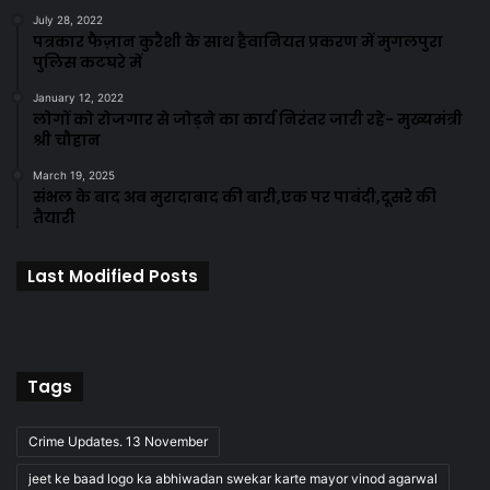
July 28, 2022
पत्रकार फैज़ान कुरैशी के साथ हैवानियत प्रकरण में मुगलपुरा
पुलिस कटघरे में
January 12, 2022
लोगों को रोजगार से जोड़ने का कार्य निरंतर जारी रहे- मुख्यमंत्री
श्री चौहान
March 19, 2025
संभल के बाद अब मुरादाबाद की बारी,एक पर पाबंदी,दूसरे की
तैयारी
Last Modified Posts
Tags
Crime Updates. 13 November
jeet ke baad logo ka abhiwadan swekar karte mayor vinod agarwal