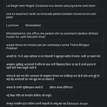
Lal Bagh mein Nagrik Suraksha kou dwara sahyog karne wali team
loot ke baad buri tarah se khozada peeta karobari naved avom unki
patni
Lucknow
Moradabad
Moradabad ke zila office me padam shri se sammanit dastkar dilshad
husain ke .sath Mazahir khan
waadi diwas ke mouke par jan samasaya sunta Thana Bhojpur
Prabhari
आजादी के 75 वें अमृत महोत्सव पर हर देशवासी ने खुशनुमा माहौल में मनाया: फसी उर रहमान बेग
आयुष्मान सूचीबद्ध अस्पतालों में मरीज के साथ भारी खिलवाड़ किया जा रहा है उनसे इलाज से
पहले मोटी रकम वसूली जाती है
जनपद के कई नाम तीन अस्पताल भी आयुष्मान योजना का फर्जीवाड़ा कर रहे हैं जांच अगर हुई तो
कई बड़े अस्पतालों का नाम खुल कर आ सकता है
जनपद के दर्जनों सूचीबद्आध सकते हैं
डॉक्टर बरुआ हॉस्पिटल
नई शिक्षा नीति को केन्द्रीय कैबिनेट की मंजूरी।
भोजपुर राजकीय इंटर कॉलेज अपनी बदहाली के आंसू बहा रहा है:Mohsin Ansari