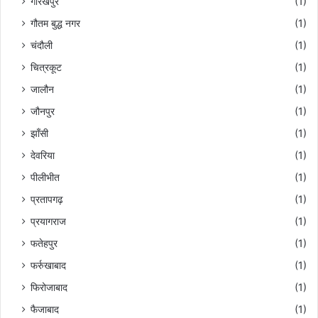
गोरखपुर
(1)
गौतम बुद्ध नगर
(1)
चंदौली
(1)
चित्रकूट
(1)
जालौन
(1)
जौनपुर
(1)
झाँसी
(1)
देवरिया
(1)
पीलीभीत
(1)
प्रतापगढ़
(1)
प्रयागराज
(1)
फतेहपुर
(1)
फर्रुखाबाद
(1)
फिरोजाबाद
(1)
फैजाबाद
(1)