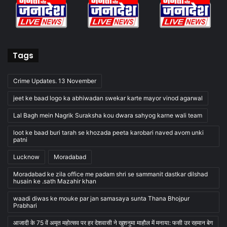
Tags
Crime Updates. 13 November
jeet ke baad logo ka abhiwadan swekar karte mayor vinod agarwal
Lal Bagh mein Nagrik Suraksha kou dwara sahyog karne wali team
loot ke baad buri tarah se khozada peeta karobari naved avom unki
patni
Lucknow
Moradabad
Moradabad ke zila office me padam shri se sammanit dastkar dilshad
husain ke .sath Mazahir khan
waadi diwas ke mouke par jan samasaya sunta Thana Bhojpur
Prabhari
आजादी के 75 वें अमृत महोत्सव पर हर देशवासी ने खुशनुमा माहौल में मनाया: फसी उर रहमान बेग