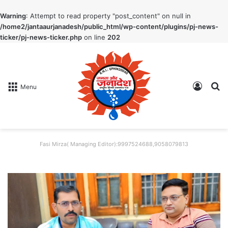
Warning
: Attempt to read property "post_content" on null in
/home2/jantaaurjanadesh/public_html/wp-content/plugins/pj-news-
ticker/pj-news-ticker.php
on line
202
Log In
S
Menu
Fasi Mirza( Managing Editor):9997524688,9058079813