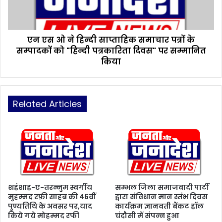
के
हि
लि
न्दी
ए
सा
,
एन एस ओ ने हिन्दी साप्ताहिक समाचार पत्रों के
प्ता
रा
सम्पादकों को "हिन्दी पत्रकारिता दिवस" पर सम्मानित
हि
लो
क
किया
द
स
प्र
मा
भा
चा
री
र
Related Articles
मं
प
त्री
त्रों
से
के
मि
स
ला
म्पा
द
कों
को
शहंशाह-ए-तरन्नुम स्वर्गीय
सम्भल जिला समाजवादी पार्टी
"
मुहम्मद रफ़ी साहब की 46वीं
द्वारा संविधान मान स्तंभ दिवस
पुण्यतिथि के अवसर पर,याद
कार्यक्रम ज्ञानवती बैंकट हॉल
हि
किये गये मोहम्मद रफी
चंदौसी में संपन्न हुआ
न्दी