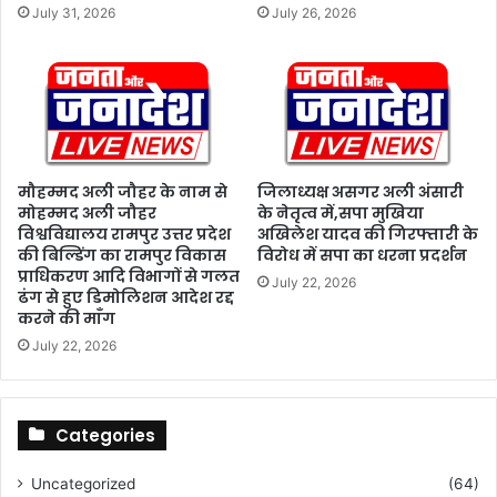
प
July 31, 2026
July 26, 2026
त्र
का
रि
ता
दि
व
स
मौहम्मद अली जौहर के नाम से
जिलाध्यक्ष असगर अली अंसारी
"
मोहम्मद अली जौहर
के नेतृत्व में,सपा मुखिया
प
विश्वविद्यालय रामपुर उत्तर प्रदेश
अखिलेश यादव की गिरफ्तारी के
र
की बिल्डिंग का रामपुर विकास
विरोध में सपा का धरना प्रदर्शन
स
प्राधिकरण आदि विभागों से गलत
July 22, 2026
म्मा
ढंग से हुए डिमोलिशन आदेश रद्द
नि
करने की माँग
त
July 22, 2026
कि
या
Categories
Uncategorized
(64)