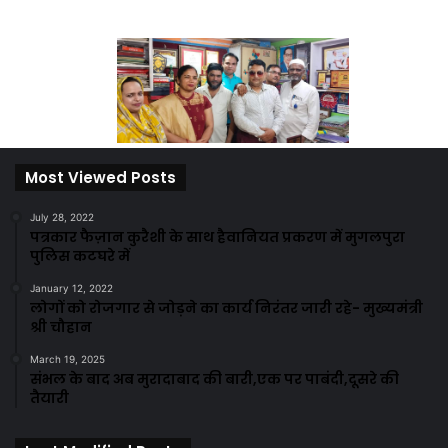
Most Viewed Posts
July 28, 2022
पत्रकार फैज़ान कुरैशी के साथ हैवानियत प्रकरण में मुगलपुरा
पुलिस कटघरे में
January 12, 2022
लोगों को रोजगार से जोड़ने का कार्य निरंतर जारी रहे- मुख्यमंत्री
श्री चौहान
March 19, 2025
संभल के बाद अब मुरादाबाद की बारी,एक पर पाबंदी,दूसरे की
तैयारी