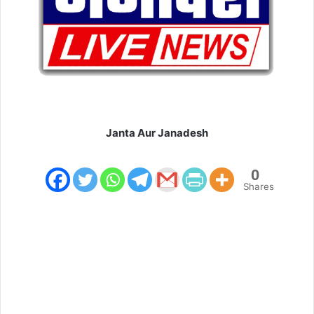
l
Janta Aur Janadesh
0
Shares