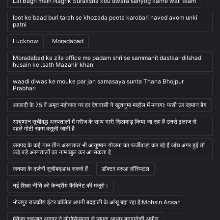
Lal Bagh mein Nagrik Suraksha kou dwara sahyog karne wali team
loot ke baad buri tarah se khozada peeta karobari naved avom unki
patni
Lucknow
Moradabad
Moradabad ke zila office me padam shri se sammanit dastkar dilshad
husain ke .sath Mazahir khan
waadi diwas ke mouke par jan samasaya sunta Thana Bhojpur
Prabhari
आजादी के 75 वें अमृत महोत्सव पर हर देशवासी ने खुशनुमा माहौल में मनाया: फसी उर रहमान बेग
आयुष्मान सूचीबद्ध अस्पतालों में मरीज के साथ भारी खिलवाड़ किया जा रहा है उनसे इलाज से
पहले मोटी रकम वसूली जाती है
जनपद के कई नाम तीन अस्पताल भी आयुष्मान योजना का फर्जीवाड़ा कर रहे हैं जांच अगर हुई तो
कई बड़े अस्पतालों का नाम खुल कर आ सकता है
जनपद के दर्जनों सूचीबद्आध सकते हैं
डॉक्टर बरुआ हॉस्पिटल
नई शिक्षा नीति को केन्द्रीय कैबिनेट की मंजूरी।
भोजपुर राजकीय इंटर कॉलेज अपनी बदहाली के आंसू बहा रहा है:Mohsin Ansari
मेनेजर शहजाद अनवर ने लोगोसेज्यादा से ज्यादा आधार बनवानेकी अपील