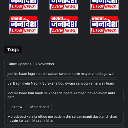
Tags
Crime Updates. 13 November
jeet ke baad logo ka abhiwadan swekar karte mayor vinod agarwal
Lal Bagh mein Nagrik Suraksha kou dwara sahyog karne wali team
loot ke baad buri tarah se khozada peeta karobari naved avom unki
patni
Lucknow
Moradabad
Moradabad ke zila office me padam shri se sammanit dastkar dilshad
husain ke .sath Mazahir khan