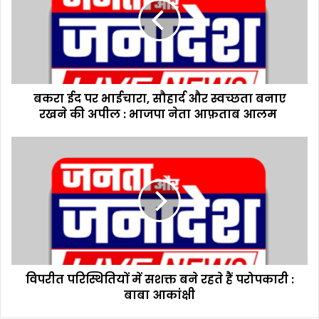
ई
द
प
र
भा
ई
बकरा ईद पर भाईचारा, सौहार्द और स्वच्छता बनाए
चा
रखने की अपील : भाजपा नेता आफ़ताब आलम
रा
,
सौ
वि
हा
प
र्द
री
औ
त
र
प
स्व
रि
च्छ
स्थि
ता
ति
ब
यों
ना
विपरीत परिस्थितियों में सशक्त बने रहते हैं परोपकारी :
में
ए
बाबा आकांक्षी
स
र
श