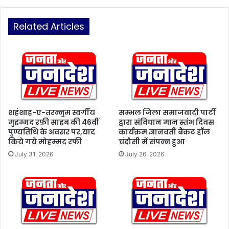
ख
क्त
ने
ब
की
Related Articles
ने
अ
र
पी
ह
ल
ते
:
हैं
भा
प
ज
रो
पा
प
ने
का
शहंशाह-ए-तरन्नुम स्वर्गीय
सम्भल जिला समाजवादी पार्टी
ता
मुहम्मद रफ़ी साहब की 46वीं
द्वारा संविधान मान स्तंभ दिवस
री
पुण्यतिथि के अवसर पर,याद
कार्यक्रम ज्ञानवती बैंकट हॉल
आ
:
किये गये मोहम्मद रफी
चंदौसी में संपन्न हुआ
फ़
बा
ता
बा
July 31, 2026
July 26, 2026
ब
आ
आ
कां
ल
क्षी
म