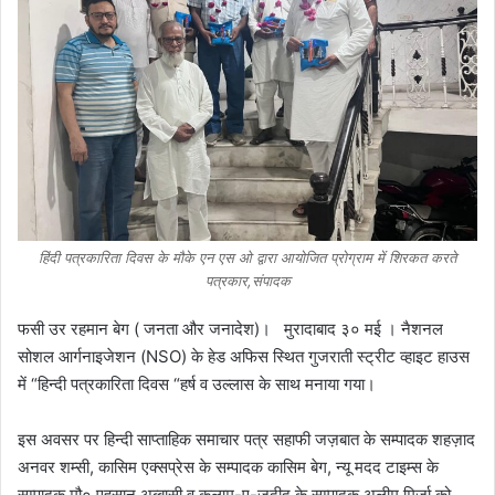
हिंदी पत्रकारिता दिवस के मौके एन एस ओ द्वारा आयोजित प्रोग्राम में शिरकत करते
पत्रकार,संपादक
फसी उर रहमान बेग ( जनता और जनादेश)। मुरादाबाद ३० मई । नैशनल
सोशल आर्गनाइजेशन (NSO) के हेड अफिस स्थित गुजराती स्ट्रीट व्हाइट हाउस
में “हिन्दी पत्रकारिता दिवस “हर्ष व उल्लास के साथ मनाया गया।
इस अवसर पर हिन्दी साप्ताहिक समाचार पत्र सहाफी ज‌ज़बात के सम्पादक शहज़ाद
अनवर शम्सी, कासिम एक्सप्रेस के सम्पादक कासिम बेग, न्यू मदद टाइम्स के
सम्पादक मौ० एहसान अब्बासी व कलाम-ए-जदीद के सम्पादक अलीम मिर्जा को