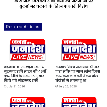
के सामने स्वतंत्रता सेनानियों की प्रतिमाओं पर
उ
ए
न
बुलडोजर चलाने के खिलाफ भारी विरोध
स
-
पी
हॉ
के
ल
सं
,
Related Articles
यु
न
क्त
ग
क
र
च
नि
ह
ग
री
म
प
का
रि
र्या
शहंशाह-ए-तरन्नुम स्वर्गीय
सम्भल जिला समाजवादी पार्टी
स
ल
मुहम्मद रफ़ी साहब की 46वीं
द्वारा संविधान मान स्तंभ दिवस
र
पुण्यतिथि के अवसर पर,याद
कार्यक्रम ज्ञानवती बैंकट हॉल
य
किये गये मोहम्मद रफी
चंदौसी में संपन्न हुआ
में
के
वी
सा
July 31, 2026
July 26, 2026
डि
म
यो
ने
कॉ
स्व
न्फ्रें
तं