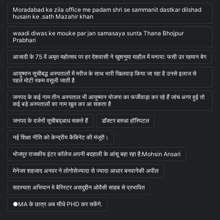
Moradabad ke zila office me padam shri se sammanit dastkar dilshad
husain ke .sath Mazahir khan
waadi diwas ke mouke par jan samasaya sunta Thana Bhojpur
Prabhari
आजादी के 75 वें अमृत महोत्सव पर हर देशवासी ने खुशनुमा माहौल में मनाया: फसी उर रहमान बेग
आयुष्मान सूचीबद्ध अस्पतालों में मरीज के साथ भारी खिलवाड़ किया जा रहा है उनसे इलाज से
पहले मोटी रकम वसूली जाती है
जनपद के कई नाम तीन अस्पताल भी आयुष्मान योजना का फर्जीवाड़ा कर रहे हैं जांच अगर हुई तो
कई बड़े अस्पतालों का नाम खुल कर आ सकता है
जनपद के दर्जनों सूचीबद्आध सकते हैं
डॉक्टर बरुआ हॉस्पिटल
नई शिक्षा नीति को केन्द्रीय कैबिनेट की मंजूरी।
भोजपुर राजकीय इंटर कॉलेज अपनी बदहाली के आंसू बहा रहा है:Mohsin Ansari
मेनेजर शहजाद अनवर ने लोगोसेज्यादा से ज्यादा आधार बनवानेकी अपील
सदस्यता अभियान मे बैरिस्टर असदुद्दीन ओवैसी साहब से प्रभावित
●MA के छात्र अब सीधे PHD कर सकेंगे.