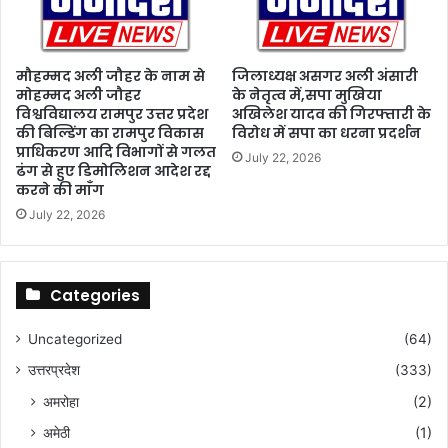
सिं
त्र
ग
ता
हा
से
मौहम्मद अली जौहर के नाम से
जिलाध्यक्ष असगर अली अंसारी
ल
ना
मोहम्मद अली जौहर
के नेतृत्व में,सपा मुखिया
का
नि
विश्वविद्यालय रामपुर उत्तर प्रदेश
अखिलेश यादव की गिरफ्तारी के
उ
यों
की बिल्डिंग का रामपुर विकास
विरोध में सपा का धरना प्रदर्शन
द्घा
की
प्राधिकरण आदि विभागों से गलत
July 22, 2026
ट
प्र
ढंग से हुए डिमोलिशन आदेश रद्द
न
ति
करने की माँग
मा
July 22, 2026
ओं
प
र
बु
Categories
ल
डो
Uncategorized
(64)
ज
उत्तरप्रदेश
(333)
र
च
अमरोहा
(2)
ला
अमेठी
(1)
ने