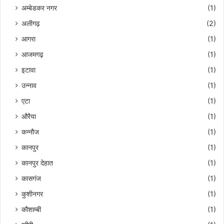
के
अम्बेडकर नगर
(1)
खि
अलीगढ़
(2)
ला
फ
आगरा
(1)
भा
आजमगढ़
(1)
री
वि
इटावा
(1)
रो
उन्नाव
(1)
ध
एटा
(1)
औरैया
(1)
कन्नौज
(1)
कानपुर
(1)
कानपुर देहात
(1)
कासगंज
(1)
कुशीनगर
(1)
कौशाम्बी
(1)