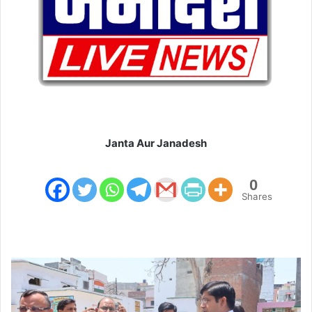
l
Janta Aur Janadesh
0
Shares