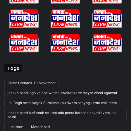
Tags
Crime Updates. 13 November
jeet ke baad logo ka abhiwadan swekar karte mayor vinod agarwal
Lal Bagh mein Nagrik Suraksha kou dwara sahyog karne wali team
loot ke baad buri tarah se khozada peeta karobari naved avom unki
patni
Lucknow
Moradabad