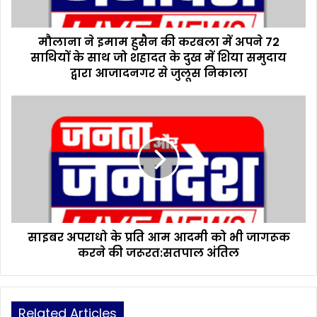
हु
सै
मौलाना ने इमाम हुसैन की करबला में अपने 72
न
साथियों के साथ जो शहादत के दुख में शिया समुदाय
की
क
द्वारा आजादनगर से जुलूस निकाला
र
ब
सा
ला
इ
में
ब
अ
र
प
अ
ने
प
7
रा
2
धो
सा
के
थि
साइबर अपराधो के प्रति आम आदमी को भी जागरूक
प्र
यों
करने की जरूरत:सतपाल अंतिल
ति
के
आ
सा
म
थ
आ
जो
Related Articles
द