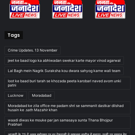
Tags
Crime Updates. 13 November
jeet ke baad logo ka abhiwadan swekar karte mayor vinod agarwal
Lal Bagh mein Nagrik Suraksha kou dwara sahyog karne wali team
loot ke baad buri tarah se khozada peeta karobari naved avom unki
patni
Lucknow
Moradabad
Moradabad ke zila office me padam shri se sammanit dastkar dilshad
husain ke .sath Mazahir khan
waadi diwas ke mouke par jan samasaya sunta Thana Bhojpur
Prabhari
आजादी के 75 वें अमृत महोत्सव पर हर देशवासी ने खुशनुमा माहौल में मनाया: फसी उर रहमान बेग