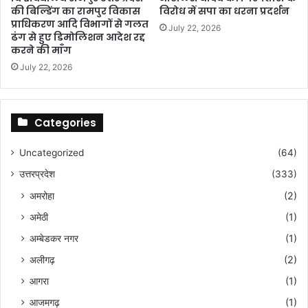
र
ति
की बिल्डिंग का रामपुर विकास
विरोध में सपा का धरना प्रदर्शन
से
ल
प्राधिकरण आदि विभागों से गलत
July 22, 2026
जु
ढंग से हुए डिमोलिशन आदेश रद्द
लू
करने की माँग
स
July 22, 2026
नि
का
ला
Categories
Uncategorized
(64)
उत्तरप्रदेश
(333)
अमरोहा
(2)
अमेठी
(1)
अम्बेडकर नगर
(1)
अलीगढ़
(2)
आगरा
(1)
आजमगढ़
(1)