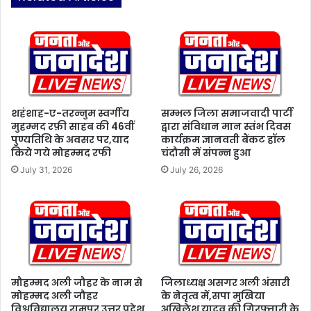
श
मी
हा
को
द
भी
त
जा
के
ग
दु
रू
ख
क
में
क
शहंशाह-ए-तरन्नुम स्वर्गीय
सम्भल जिला समाजवादी पार्टी
शि
मुहम्मद रफ़ी साहब की 46वीं
द्वारा संविधान मान स्तंभ दिवस
र
या
पुण्यतिथि के अवसर पर,याद
कार्यक्रम ज्ञानवती बैंकट हॉल
ने
किये गये मोहम्मद रफी
चंदौसी में संपन्न हुआ
स
की
मु
ज
July 31, 2026
July 26, 2026
दा
रू
य
र
द्वा
त
रा
:
आ
स
जा
त
द
पा
मौहम्मद अली जौहर के नाम से
जिलाध्यक्ष असगर अली अंसारी
न
ल
मोहम्मद अली जौहर
के नेतृत्व में,सपा मुखिया
ग
अं
विश्वविद्यालय रामपुर उत्तर प्रदेश
अखिलेश यादव की गिरफ्तारी के