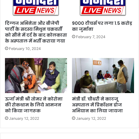
ख्त
नि
र्दे
श
दिग्गज अभिनेता और बीजेपी
9000 टीचर्स पर लगा 1.5 करोड़
,
पार्टी के सदस्य मिथुन चक्रवर्ती
का जुर्माना
को सीने में दर्द के बाद कोलकाता
शि
February 7, 2024
के अस्पताल में भर्ती कराया गया
का
य
February 10, 2024
तों
का
नि
स्ता
र
ण
स
ऊर्जा मंत्री श्री तोमर ने कोरोना
मंत्री डॉ. चौधरी ने काटजू
म
की रोकथाम के लिये आमजन
अस्पताल में प्रिकॉशन डोज
य
को किया जागरूक
अभियान का लिया जायजा
ब
January 12, 2022
January 12, 2022
द्ध
त
री