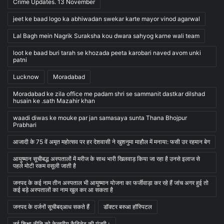
Crime Updates. 13 November
jeet ke baad logo ka abhiwadan swekar karte mayor vinod agarwal
Lal Bagh mein Nagrik Suraksha kou dwara sahyog karne wali team
loot ke baad buri tarah se khozada peeta karobari naved avom unki
patni
Lucknow
Moradabad
Moradabad ke zila office me padam shri se sammanit dastkar dilshad
husain ke .sath Mazahir khan
waadi diwas ke mouke par jan samasaya sunta Thana Bhojpur
Prabhari
आजादी के 75 वें अमृत महोत्सव पर हर देशवासी ने खुशनुमा माहौल में मनाया: फसी उर रहमान बेग
आयुष्मान सूचीबद्ध अस्पतालों में मरीज के साथ भारी खिलवाड़ किया जा रहा है उनसे इलाज से
पहले मोटी रकम वसूली जाती है
जनपद के कई नाम तीन अस्पताल भी आयुष्मान योजना का फर्जीवाड़ा कर रहे हैं जांच अगर हुई तो
कई बड़े अस्पतालों का नाम खुल कर आ सकता है
जनपद के दर्जनों सूचीबद्आध सकते हैं
डॉक्टर बरुआ हॉस्पिटल
नई शिक्षा नीति को केन्द्रीय कैबिनेट की मंजूरी।