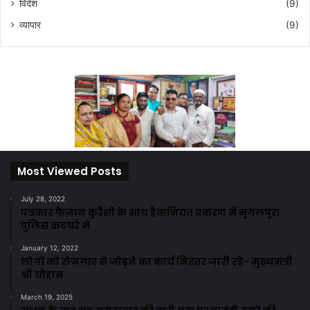
विदेश
(9)
व्यापार
(9)
Most Viewed Posts
July 28, 2022
पत्रकार फैज़ान कुरैशी के साथ हैवानियत प्रकरण में मुगलपुरा
पुलिस कटघरे में
January 12, 2022
लोगों को रोजगार से जोड़ने का कार्य निरंतर जारी रहे- मुख्यमंत्री
श्री चौहान
March 19, 2025