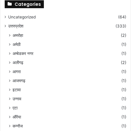
के
Categories
से
कि
Uncategorized
(64)
या
जा
उत्तरप्रदेश
(333)
ए
अमरोहा
(2)
अमेठी
(1)
अम्बेडकर नगर
(1)
अलीगढ़
(2)
आगरा
(1)
आजमगढ़
(1)
इटावा
(1)
उन्नाव
(1)
एटा
(1)
औरैया
(1)
कन्नौज
(1)