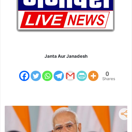
l
Janta Aur Janadesh
0
Shares