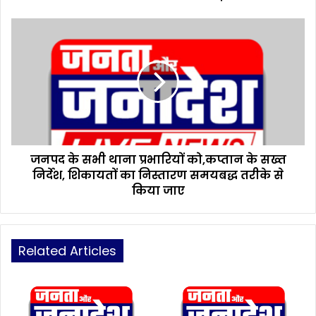
का
द
ज
री
न
का
प
इ
द
न्ते
के
का
स
ल
भी
था
ना
जनपद के सभी थाना प्रभारियों को,कप्तान के सख्त
प्र
निर्देश, शिकायतों का निस्तारण समयबद्ध तरीके से
भा
रि
किया जाए
यों
को
,
क
Related Articles
प्ता
न
के
स