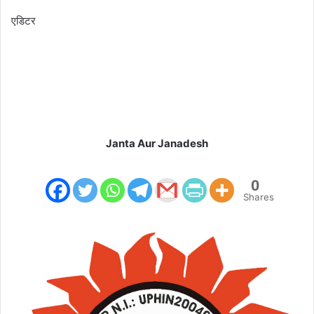
एडिटर
Janta Aur Janadesh
0
Shares