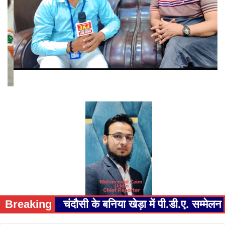
Breaking
चंदौसी के बनिया खेड़ा में पी.डी.ए. सम्म