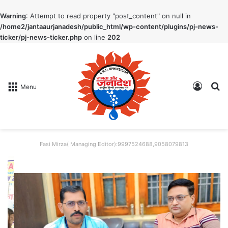
Warning
: Attempt to read property "post_content" on null in
/home2/jantaaurjanadesh/public_html/wp-content/plugins/pj-news-
ticker/pj-news-ticker.php
on line
202
Log In
S
Menu
Fasi Mirza( Managing Editor):9997524688,9058079813