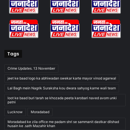
Tags
Crime Updates. 13 November
jeet ke baad logo ka abhiwadan swekar karte mayor vinod agarwal
Lal Bagh mein Nagrik Suraksha kou dwara sahyog karne wali team
loot ke baad buri tarah se khozada peeta karobari naved avom unki
patni
Lucknow
Moradabad
Moradabad ke zila office me padam shri se sammanit dastkar dilshad
husain ke .sath Mazahir khan