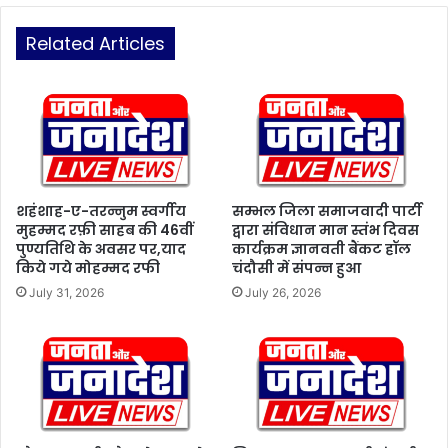
ई
ख
मु
Related Articles
तो
स
आ
ल
प
मा
ध
न
र्म
,
नि
स
ष्ठ
भी
हैं
स
,
शहंशाह-ए-तरन्नुम स्वर्गीय
सम्भल जिला समाजवादी पार्टी
मु
मुहम्मद रफ़ी साहब की 46वीं
द्वारा संविधान मान स्तंभ दिवस
बा
दा
पुण्यतिथि के अवसर पर,याद
कार्यक्रम ज्ञानवती बैंकट हॉल
बा
यों
किये गये मोहम्मद रफी
चंदौसी में संपन्न हुआ
सं
के
जी
July 31, 2026
July 26, 2026
वि
व
वा
आ
ह
कां
ए
क्षी
क
स
मा