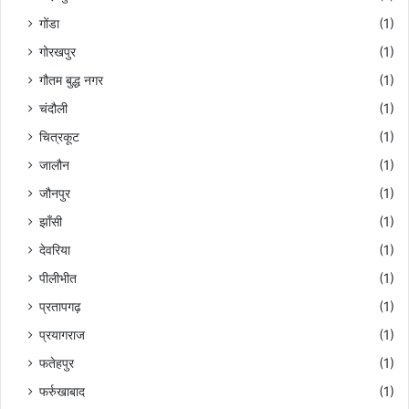
o
गोंडा
(1)
r
a
गोरखपुर
(1)
d
गौतम बुद्ध नगर
(1)
a
b
चंदौली
(1)
a
चित्रकूट
(1)
d
जालौन
(1)
र
ण
जौनपुर
(1)
वि
झाँसी
(1)
ज
य
देवरिया
(1)
सिं
पीलीभीत
(1)
ह
ने
प्रतापगढ़
(1)
न
प्रयागराज
(1)
व
दं
फतेहपुर
(1)
प
फर्रुखाबाद
(1)
त्ति