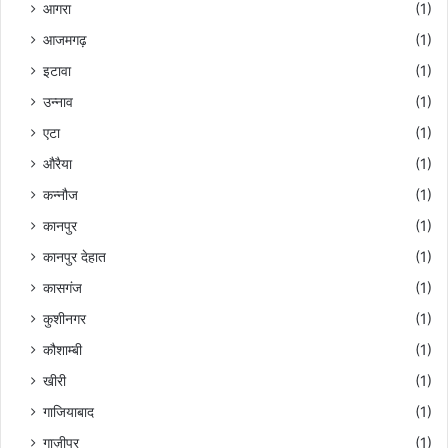
आगरा
(1)
री
आजमगढ़
(1)
,
सी
इटावा
(1)
डी
उन्नाव
(1)
ओ
,
एटा
(1)
रा
औरैया
(1)
ज्य
मं
कन्नौज
(1)
त्री
कानपुर
(1)
के
अ
कानपुर देहात
(1)
ला
कासगंज
(1)
वा
S
कुशीनगर
(1)
p
कौशाम्बी
(1)
C
i
खीरी
(1)
t
गाजियाबाद
(1)
y
m
गाज़ीपुर
(1)