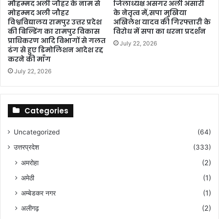
मौहम्मद अली जौहर के नाम से
जिलाध्यक्ष असगर अली अंसारी
न
मोहम्मद अली जौहर
के नेतृत्व में,सपा मुखिया
8
विश्वविद्यालय रामपुर उत्तर प्रदेश
अखिलेश यादव की गिरफ्तारी के
2
की बिल्डिंग का रामपुर विकास
विरोध में सपा का धरना प्रदर्शन
0
प्राधिकरण आदि विभागों से गलत
July 22, 2026
जो
ढंग से हुए डिमोलिशन आदेश रद्द
ड़ों
करने की माँग
का
July 22, 2026
सा
मू
हि
क
Categories
वि
वा
Uncategorized
(64)
ह
सं
उत्तरप्रदेश
(333)
प
अमरोहा
(2)
न्न
,
अमेठी
(1)
जि
अम्बेडकर नगर
(1)
ला
अलीगढ़
(2)
धि
का