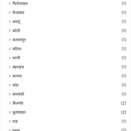
यों
फिरोजाबाद
(1)
को
फैजाबाद
(1)
दि
या
बदायूं
(1)
आ
बरेली
(1)
र्शी
वा
बलरामपुर
(1)
द
बलिया
(1)
बस्ती
(1)
बहराइच
(1)
बागपत
(1)
बांदा
(1)
बाराबंकी
(1)
बिजनौर
(2)
बुलंदशहर
(2)
मऊ
(1)
मथुरा
(1)