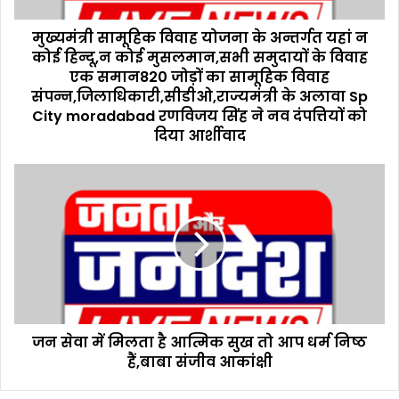
वि
मुख्यमंत्री सामूहिक विवाह योजना के अन्तर्गत यहां न
वा
कोई हिन्दू,न कोई मुसलमान,सभी समुदायों के विवाह
ह
यो
एक समान820 जोड़ों का सामूहिक विवाह
ज
संपन्न,जिलाधिकारी,सीडीओ,राज्यमंत्री के अलावा Sp
ना
City moradabad रणविजय सिंह ने नव दंपत्तियों को
के
दिया आर्शीवाद
अ
न्त
ज
र्ग
न
त
से
य
वा
हां
में
न
मि
को
ल
ई
ता
हि
है
न्दू
जन सेवा में मिलता है आत्मिक सुख तो आप धर्म निष्ठ
आ
,
हैं,बाबा संजीव आकांक्षी
त्मि
न
क
को
सु