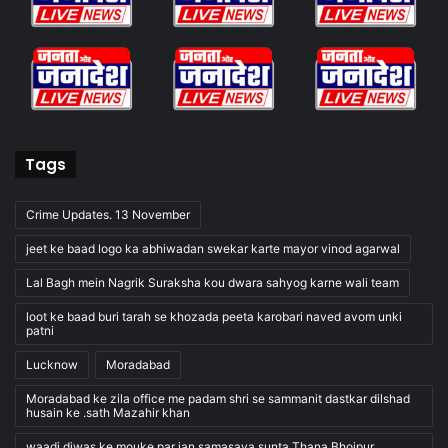
Tags
Crime Updates. 13 November
jeet ke baad logo ka abhiwadan swekar karte mayor vinod agarwal
Lal Bagh mein Nagrik Suraksha kou dwara sahyog karne wali team
loot ke baad buri tarah se khozada peeta karobari naved avom unki
patni
Lucknow
Moradabad
Moradabad ke zila office me padam shri se sammanit dastkar dilshad
husain ke .sath Mazahir khan
waadi diwas ke mouke par jan samasaya sunta Thana Bhojpur